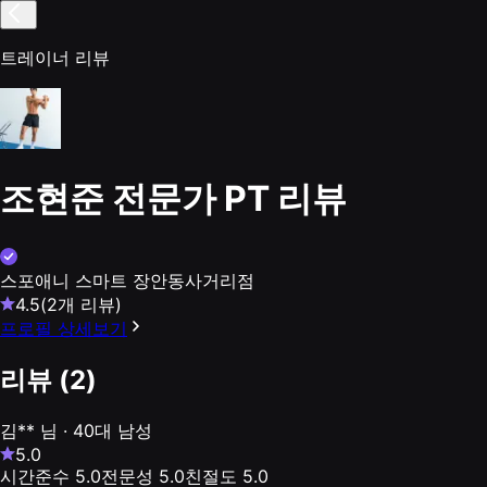
트레이너 리뷰
조현준 전문가
PT 리뷰
스포애니 스마트 장안동사거리점
4.5
(
2
개 리뷰)
프로필 상세보기
리뷰 (
2
)
김**
님
· 40대 남성
5.0
시간준수
5.0
전문성
5.0
친절도
5.0